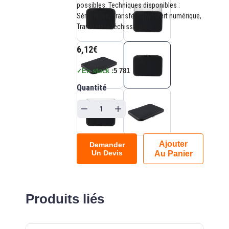
possibles. Techniques disponibles :
Sérigraphie, Transfert, Transfert numérique,
Transfert réfléchissant.
6,12€
En stock :
5 781
✓
Quantité
Ajouter
Demander
Un Devis
Au Panier
Produits liés