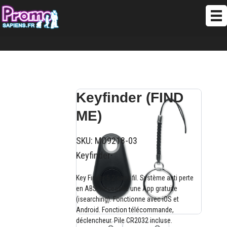
Keyfinder (FIND
ME)
SKU:
MO9218-03
Keyfinder
Key Finder 5.2 sans fil. Système anti perte
en ABS. Nécessite une App gratuite
(isearching). Fonctionne avec iOS et
Android. Fonction télécommande,
déclencheur. Pile CR2032 incluse.