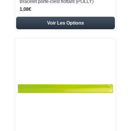
Bracelet porte-clést flottant (POLLY)
1,08€
Voir Les Options