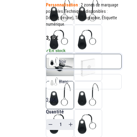
Personnalisation
: 2 zones de marquage
possibles. Techniques disponibles :
Doming (résine), Tampographie, Étiquette
numérique.
3,96€
En stock
✓
Noir
Blanc
3,96€
Quantité