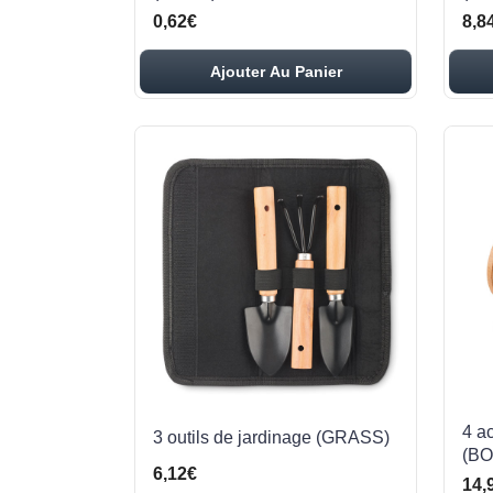
0,62€
8,8
Ajouter Au Panier
4 a
3 outils de jardinage (GRASS)
(BO
6,12€
14,