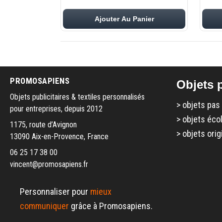
Ajouter Au Panier
PROMOSAPIENS
Objets p
Objets publicitaires & textiles personnalisés
>
objets pas
pour entreprises, depuis 2012
>
objets éco
1175, route d’Avignon
>
objets orig
13090 Aix-en-Provence, France
06 25 17 38 00
vincent@promosapiens.fr
Personnaliser pour
mieux
communiquer
grâce à Promosapiens.