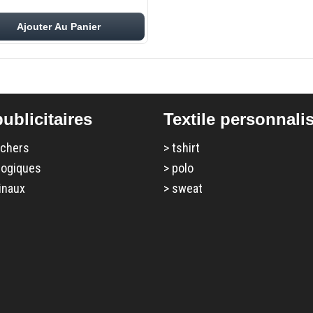
Ajouter Au Panier
ublicitaires
Textile personnali
 chers
>
tshirt
logiques
>
polo
inaux
>
sweat