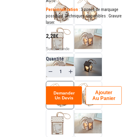
AG10.
Personnalisation
: 3 zones de marquage
possibles. Techniques disponibles : Gravure
laser.
2,28€
Sur demande
Quantité
Ajouter
Demander
Un Devis
Au Panier