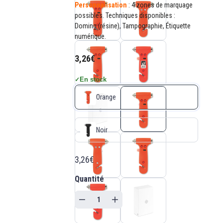
Personnalisation
: 4 zones de marquage
possibles. Techniques disponibles :
Doming (résine), Tampographie, Étiquette
numérique.
3,26€
En stock
✓
Orange
Noir
3,26€
Quantité