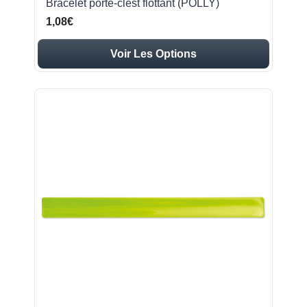
Bracelet porte-clést flottant (POLLY)
1,08€
Voir Les Options