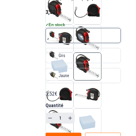
3,52€
En stock
✓
Rouge
Gris
Jaune
3,52€
Quantité