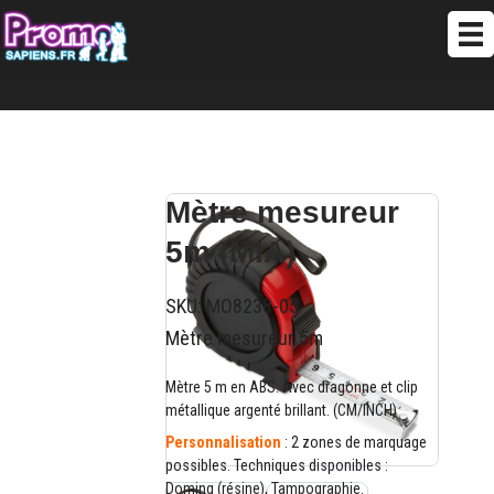
Mètre mesureur
5m (MIA)
SKU:
MO8238-05
Mètre mesureur 5m
Mètre 5 m en ABS. Avec dragonne et clip
métallique argenté brillant. (CM/INCH)
Personnalisation
: 2 zones de marquage
possibles. Techniques disponibles :
Doming (résine), Tampographie.