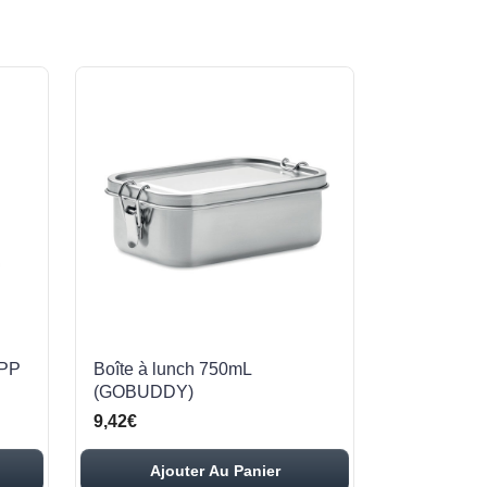
 PP
Boîte à lunch 750mL
(GOBUDDY)
9,42€
Ajouter Au Panier