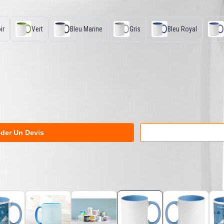
ir
Vert
Bleu Marine
Gris
Bleu Royal
der Un Devis