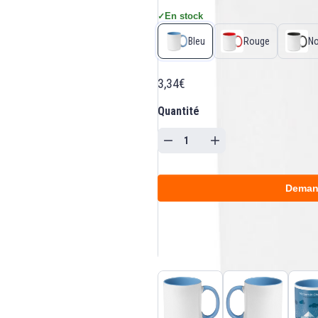
En stock
✓
Bleu
Rouge
No
3,34€
Quantité
Deman