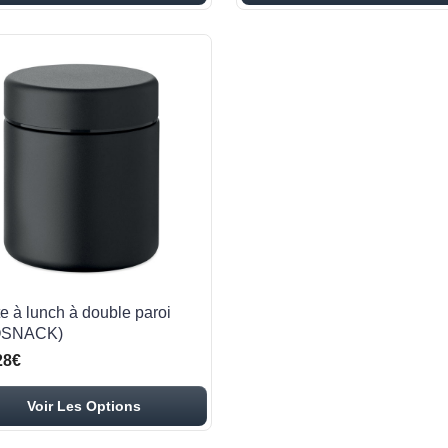
te à lunch à double paroi
OSNACK)
28€
Voir Les Options