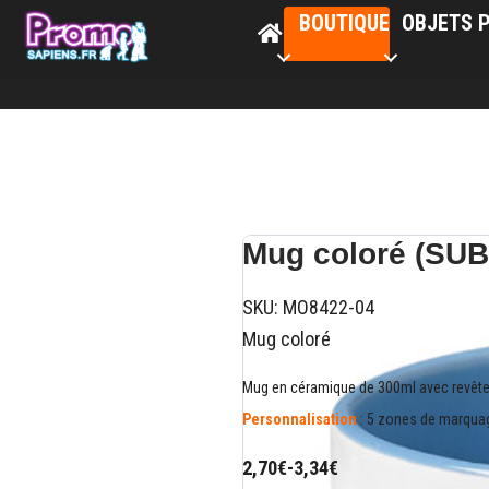
BOUTIQUE
OBJETS P
Mug coloré (SU
SKU:
MO8422-04
Mug coloré
Mug en céramique de 300ml avec revêtem
Personnalisation
: 5 zones de marquag
2,70€
-
3,34€