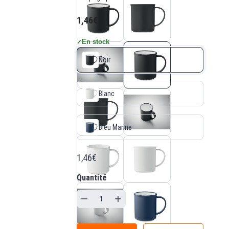
1,46€
En stock
✓
Noir
Blanc
Bleu Marine
1,46€
Quantité