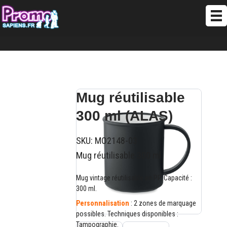
Mug réutilisable
300 ml (ALAS)
SKU:
MO2148-03
Mug réutilisable 300 ml
Mug vintage réutilisable en PP. Capacité :
300 ml.
Personnalisation
: 2 zones de marquage
possibles. Techniques disponibles :
Tampographie.