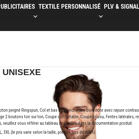
UBLICITAIRES
TEXTILE PERSONNALISÉ
PLV & SIGNA
 UNISEXE
on peigné Ringspun, Col et bas de manches en bord côte avec rayure contrast
age 2 boutons ton sur ton, Coupe confortable, Coupé cousu, Fentes latérales, r
, veuillez vous référer au tableau des tailles dans la documentation produit.
L, 3XL (le prix varie selon la taille, précisé lors du devis).