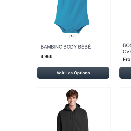
BO
BAMBINO BODY BÉBÉ
OV
4,96€
Fro
Voir Les Options