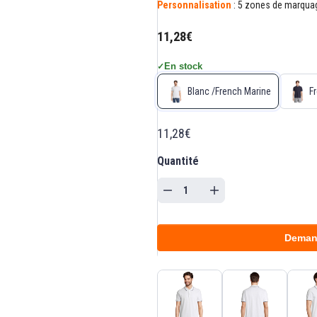
Personnalisation
: 5 zones de marquage
11,28€
En stock
✓
Blanc /French Marine
F
11,28€
Quantité
Deman