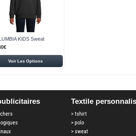
UMBIA KIDS Sweat
30€
Voir Les Options
ublicitaires
Textile personnali
 chers
>
tshirt
logiques
>
polo
inaux
>
sweat