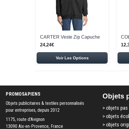
CARTER Veste Zip Capuche
COL
24,24€
12,
Voir Les Options
PROMOSAPIENS
Objets p
Objets publicitaires & textiles personnalisés
>
objets pas
pour entreprises, depuis 2012
>
objets éco
1175, route d’Avignon
>
objets orig
13090 Aix-en-Provence, France