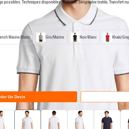
 possibles. Techniques disponibles : Broderie, Sérigraphie textile, Transfert numé
rench Marine/Blanc
Gris/Marine
Noir/Blanc
Khaki/Gra
der Un Devis