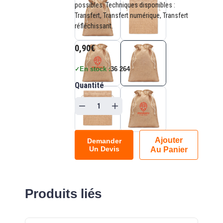
possibles. Techniques disponibles :
Transfert, Transfert numérique, Transfert
réfléchissant.
0,90€
En stock :
36 264
✓
Quantité
Ajouter
Demander
Un Devis
Au Panier
Produits liés