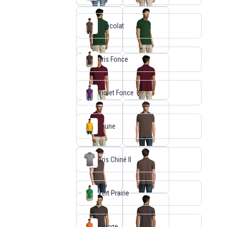
Chocolat
Gris Fonce
Violet Fonce
Jaune
Gris Chiné II
Vert Prairie
Orange