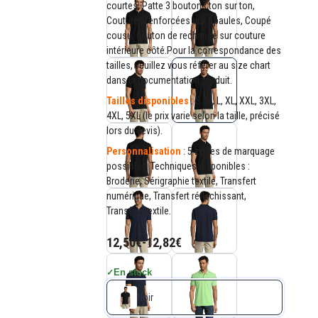
courtes, Patte 3 boutons ton sur ton,
Coutures renforcées aux épaules, Coupé
cousu, Bouton de rechange sur couture
intérieure côté.Pour la correspondance des
tailles, veuillez vous référer au size chart
dans la documentation produit.
Tailles disponibles
: S, M, L, XL, XXL, 3XL,
4XL, 5XL (le prix varie selon la taille, précisé
lors du devis).
Personnalisation
: 5 zones de marquage
possibles. Techniques disponibles :
Broderie, Sérigraphie textile, Transfert
numérique, Transfert réfléchissant,
Transfert textile.
12,50€
-
12,82€
En stock
✓
Noir