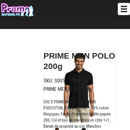
PRIME MEN POLO
200g
SKU:
S00571-BK-L
PRIME MEN POLO 200g
SOL’S PRIME MEN, POLO HOMME
POLYCOTON, 65% polyester – 35% coton
Ringspun, Facile d’entretien Maille piquée
200, Col et bas de manches en côte 1×1,
Bande de propreté au col, Manches