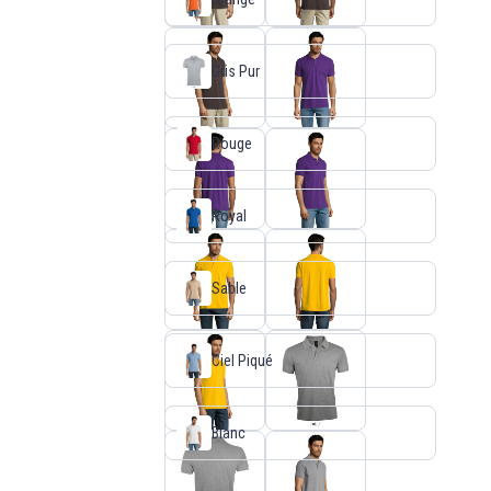
Gris Pur
Rouge
Royal
Sable
Ciel Piqué
Blanc