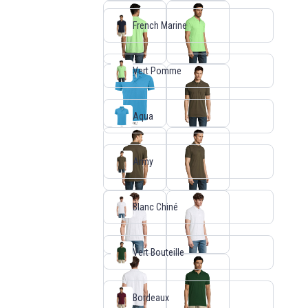
French Marine
Vert Pomme
Aqua
Army
Blanc Chiné
Vert Bouteille
Bordeaux