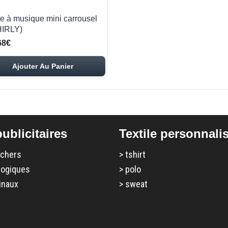
te à musique mini carrousel
IRLY)
68€
Ajouter Au Panier
ublicitaires
Textile personnali
 chers
>
tshirt
logiques
>
polo
inaux
>
sweat