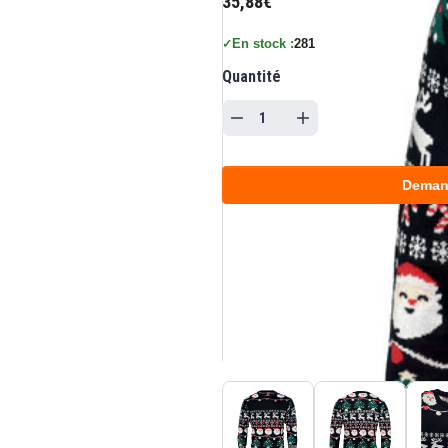
35,88€
En stock :
281
✓
Quantité
Deman