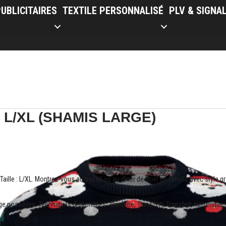
UBLICITAIRES
TEXTILE PERSONNALISÉ
PLV & SIGNA
l L/XL (SHAMIS LARGE)
aille : L/XL. Montrez-vous au travail ou au dîner de Noël en famille avec style g
 possibles. Techniques disponibles : Broderie, Transfert, Transfert numérique, 