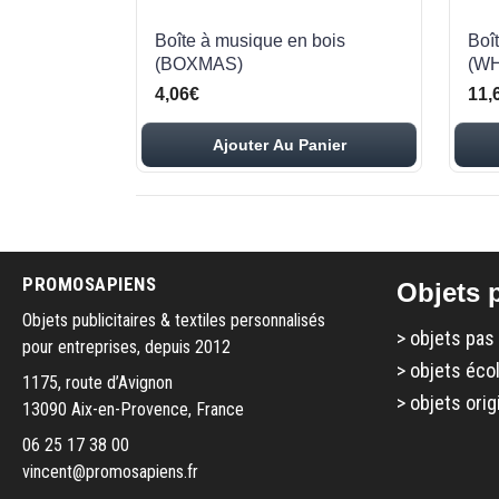
Boîte à musique en bois
Boî
(BOXMAS)
(WH
4,06€
11,
Ajouter Au Panier
PROMOSAPIENS
Objets p
Objets publicitaires & textiles personnalisés
>
objets pas
pour entreprises, depuis 2012
>
objets éco
1175, route d’Avignon
>
objets orig
13090 Aix-en-Provence, France
06 25 17 38 00
vincent@promosapiens.fr