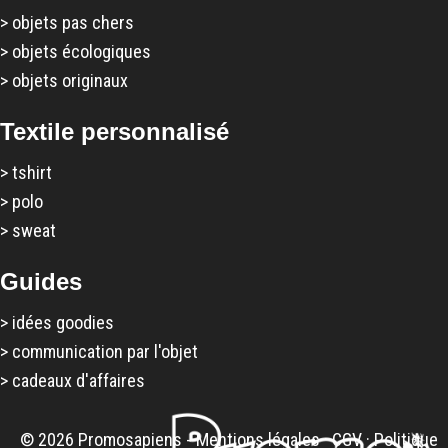
>
objets pas chers
>
objets écologiques
>
objets originaux
Textile personnalisé
>
tshirt
>
polo
>
sweat
Guides
>
idées goodies
>
communication par l'objet
>
cadeaux d'affaires
© 2026 Promosapiens -
Mentions légales
·
CGV
·
Politique