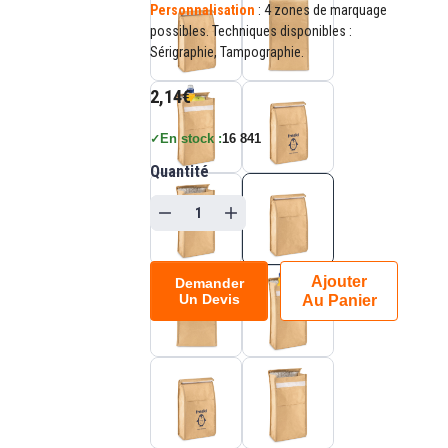
Personnalisation
: 4 zones de marquage
possibles. Techniques disponibles :
Sérigraphie, Tampographie.
2,14€
En stock :
16 841
✓
Quantité
Ajouter
Demander
Un Devis
Au Panier