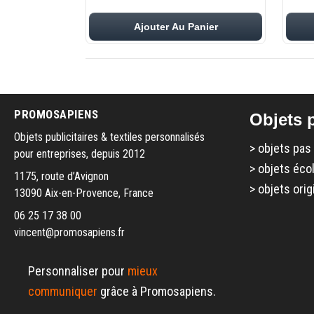
Ajouter Au Panier
PROMOSAPIENS
Objets p
Objets publicitaires & textiles personnalisés
>
objets pas
pour entreprises, depuis 2012
>
objets éco
1175, route d’Avignon
>
objets orig
13090 Aix-en-Provence, France
06 25 17 38 00
vincent@promosapiens.fr
Personnaliser pour
mieux
communiquer
grâce à Promosapiens.