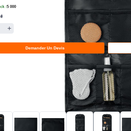
ck :
5 000
té
Demander Un Devis