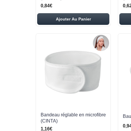
0,84€
0,6
Ajouter Au Panier
Bandeau réglable en microfibre
Bau
(CINTA)
0,9
1,16€