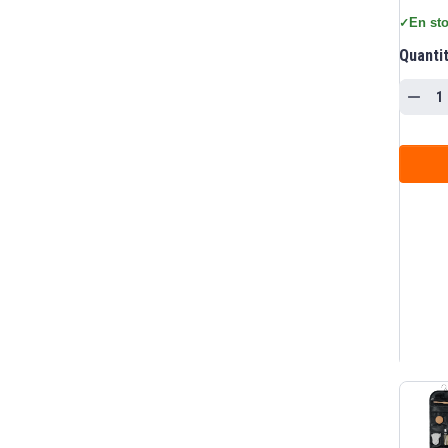
En sto
✓
Quanti