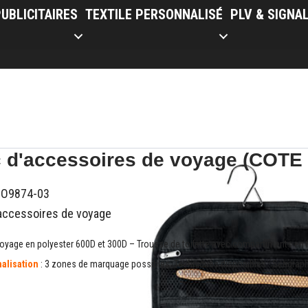
UBLICITAIRES
TEXTILE PERSONNALISÉ
PLV & SIGNA
 d'accessoires de voyage (COTE
O9874-03
accessoires de voyage
oyage en polyester 600D et 300D – Trousse de toilette avec compartiments en 
alisation
: 3 zones de marquage possibles. Techniques disponibles : Sérigraphie