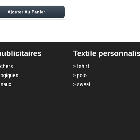
Ajouter Au Panier
ublicitaires
Textile personnali
 chers
>
tshirt
logiques
>
polo
inaux
>
sweat