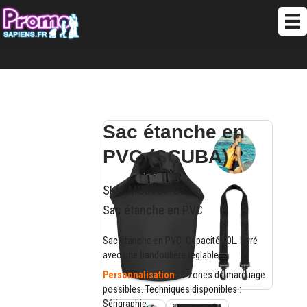
Sac étanche en
PVC (SCUBA)
SKU:
MO8787-03
Sac étanche en PVC
Sac étanche en PVC. Capacité 10L. Livré
avec une bandoulière réglable.
Personnalisation
: 3 zones de marquage
possibles. Techniques disponibles :
Sérigraphie.