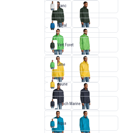
Blanc
Royal
Vert Foret
Lime
Jaune
French Marine
Aqua