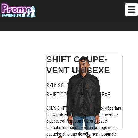
SHIFT COUPE-
VENT UNISEXE
SKU:
S01618-BK-L
SHIFT COUPE-VENT UNISEXE
SOL’S SHIFT , coupe-vent unisexe déperlant,
100% polyester polyester 210t , ouverture
zippée, col fermeture scratch avec
capuche intérieure, cordon serrage sur la
capuche et le bas de vêtement, poignets