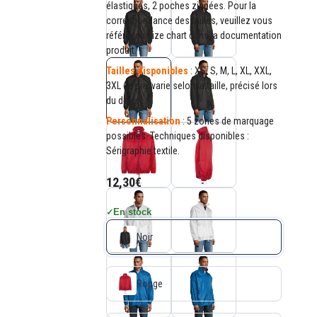
élastiqués, 2 poches zippées. Pour la
correspondance des tailles, veuillez vous
référer au size chart dans la documentation
produit.
Tailles disponibles
: XS, S, M, L, XL, XXL,
3XL (le prix varie selon la taille, précisé lors
du devis).
Personnalisation
: 5 zones de marquage
possibles. Techniques disponibles :
Sérigraphie textile.
12,30€
En stock
✓
Noir
Rouge