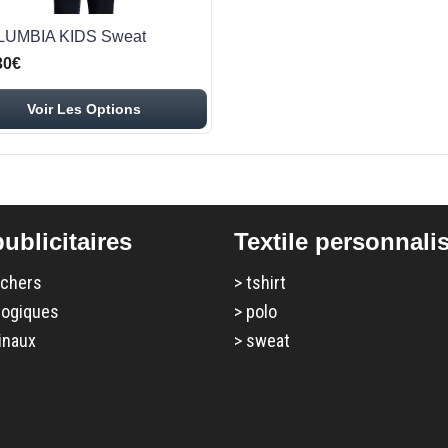
UMBIA KIDS Sweat
30€
Voir Les Options
ublicitaires
Textile personnali
 chers
>
tshirt
logiques
>
polo
inaux
>
sweat