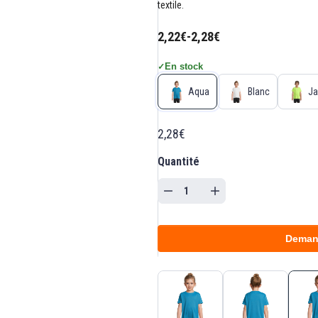
textile.
2,22€
-
2,28€
En stock
✓
Aqua
Blanc
Ja
2,28€
Quantité
Deman