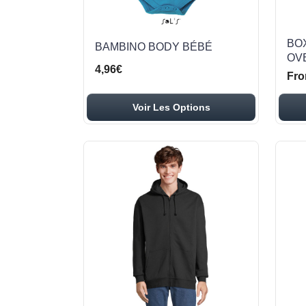
BO
BAMBINO BODY BÉBÉ
OV
4,96€
Fro
Voir Les Options