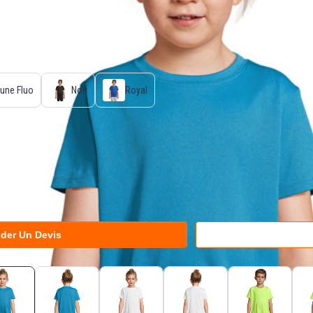
une Fluo
Noir
Royal
der Un Devis