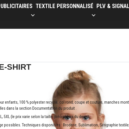
UBLICITAIRES
TEXTILE PERSONNALISÉ
PLV & SIGNA
E-SHIRT
our enfants, 100 % polyester recyclé, col rond, coupe et couture, manches monté
illes dans la section Documentation du produit .
L, 5XL (le prix varie selon la taille, précisé lors du devis).
 possibles. Techniques disponibles : Broderie, Sublimation, Sérigraphie textile,