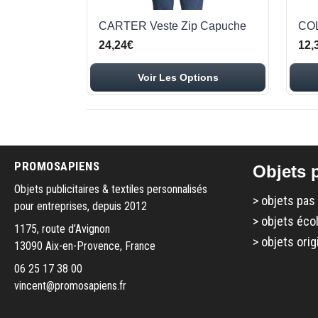
CARTER Veste Zip Capuche
COL
24,24€
12,
Voir Les Options
PROMOSAPIENS
Objets p
Objets publicitaires & textiles personnalisés
>
objets pas
pour entreprises, depuis 2012
>
objets éco
1175, route d’Avignon
>
objets orig
13090 Aix-en-Provence, France
06 25 17 38 00
vincent@promosapiens.fr