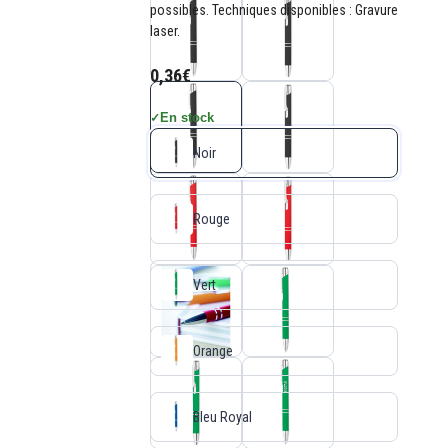
possibles. Techniques disponibles : Gravure
laser.
0,36€
En stock
✓
Noir
Rouge
Vert
Orange
Bleu Royal