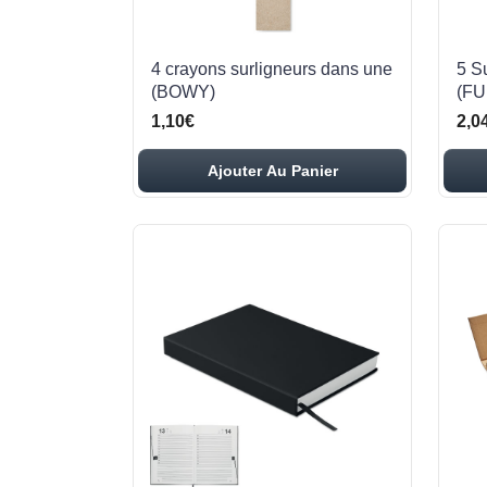
4 crayons surligneurs dans une
5 S
(BOWY)
(FU
1,10€
2,0
Ajouter Au Panier