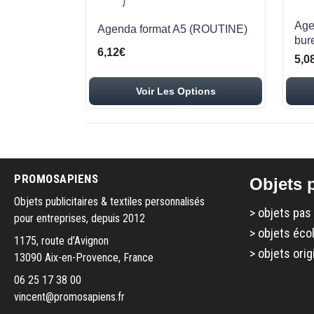
Age
Agenda format A5 (ROUTINE)
bur
6,12€
5,0
Voir Les Options
PROMOSAPIENS
Objets p
Objets publicitaires & textiles personnalisés
>
objets pas
pour entreprises, depuis 2012
>
objets éco
1175, route d’Avignon
>
objets orig
13090 Aix-en-Provence, France
06 25 17 38 00
vincent@promosapiens.fr