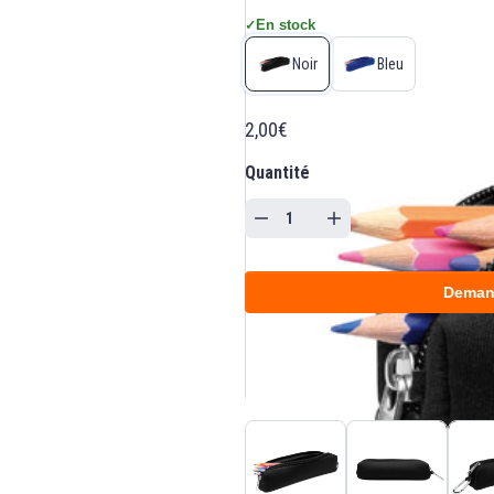
En stock
✓
Noir
Bleu
2,00€
Quantité
Deman