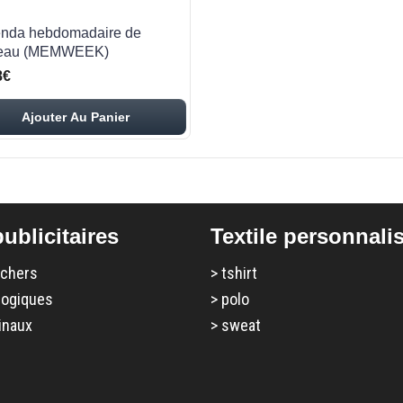
nda hebdomadaire de
eau (MEMWEEK)
8€
Ajouter Au Panier
ublicitaires
Textile personnali
 chers
>
tshirt
logiques
>
polo
inaux
>
sweat