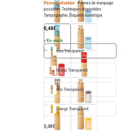
Personnalisation
: 4 zones de marquage
possibles. Techniques disponibles :
Tampographie, Étiquette numérique.
0,48€
En stock
✓
Bleu Transparent
Rouge Transparent
Gris Transparent
Orange Transparent
0,48€