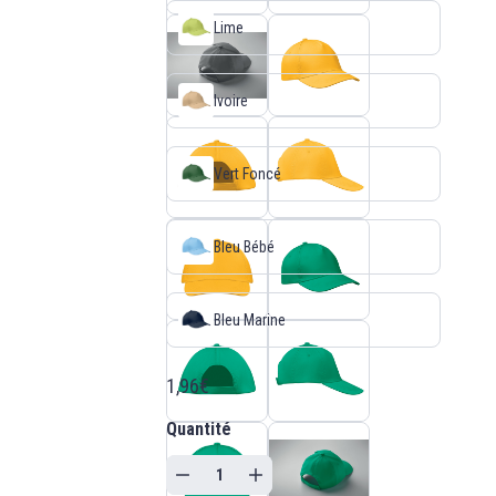
Lime
Ivoire
Vert Foncé
Bleu Bébé
Bleu Marine
1,96€
Quantité