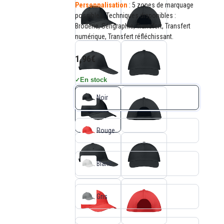
Personnalisation
: 5 zones de marquage
possibles. Techniques disponibles :
Broderie, Sérigraphie, Transfert, Transfert
numérique, Transfert réfléchissant.
1,96€
En stock
✓
Noir
Rouge
Blanc
Gris