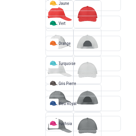
Jaune
Vert
Orange
Turquoise
Gris Pierre
Bleu Royal
Fuchsia