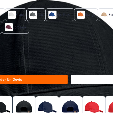
ge
Blanc
Gris
Bleu Royal
Orange
Be
Bordeaux
der Un Devis