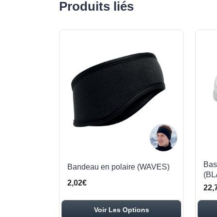
Produits liés
Bas
Bandeau en polaire (WAVES)
(B
2,02€
22,
Voir Les Options