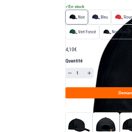
En stock
✓
Noir
Bleu
Rou
Vert Foncé
Noir/Rouge
4,10€
Quantité
Deman