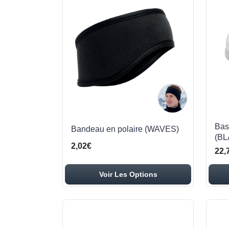
Bas
Bandeau en polaire (WAVES)
(B
2,02€
22,
Voir Les Options