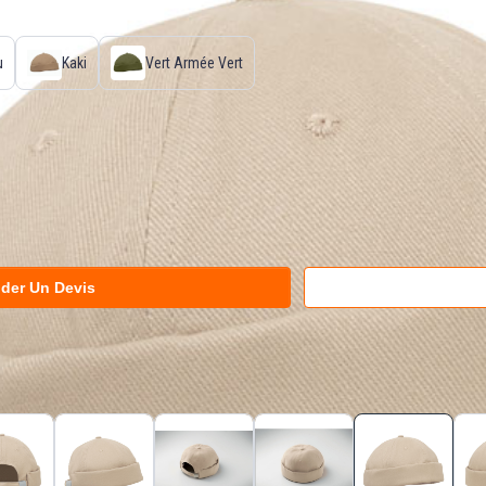
u
Kaki
Vert Armée Vert
der Un Devis