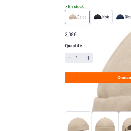
En stock
✓
Beige
Noir
Ble
3,08€
Quantité
Deman