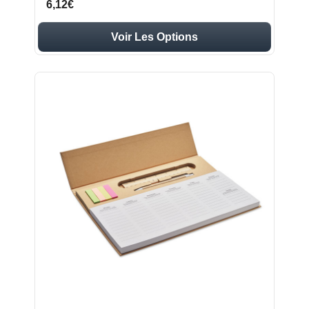
6,12€
Voir Les Options