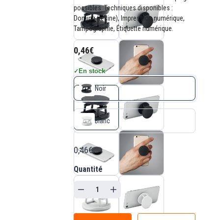
possibles. Techniques disponibles :
Doming (résine), Impression numérique,
Tampographie, Étiquette numérique.
0,46€
En stock
✓
Noir
Blanc
0,46€
Quantité