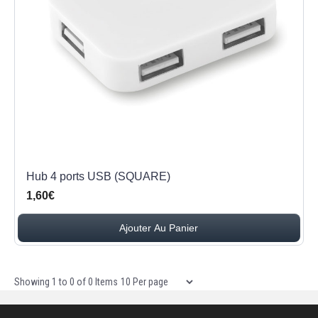
Hub 4 ports USB (SQUARE)
1,60€
Ajouter Au Panier
Items per page
Showing
1
to
0
of
0
Items