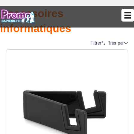
Accessoires
informatiques
Trier par
Filtrer
Alphabetical (A to Z)
Alphabetical (Z to A)
Prix (Ascendant)
Prix (Descendant)
Date (Newest First)
Date (Oldest First)